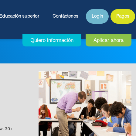
Educación superior
Contáctenos
Login
Pagos
ivo 30+