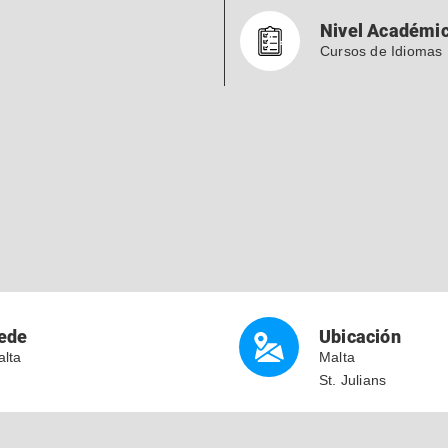
Nivel Académi
Cursos de Idiomas
ede
Ubicación
lta
Malta
St. Julians