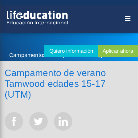
Campamentos - Campamento de Inglés
Campamento de verano
Tamwood edades 15-17
(UTM)