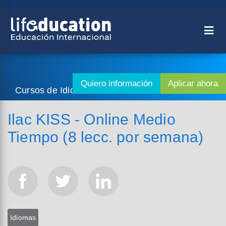
Cursos de Idiomas - Idiomas
Ilac KISS - Online Medio
Tiempo (8 lecc. por semana)
Idiomas