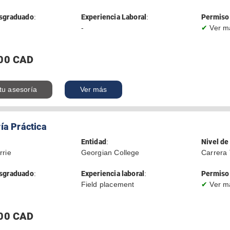
sgraduado
:
Experiencia Laboral
:
Permiso 
-
✔
Ver m
00 CAD
 tu asesoría
Ver más
ía Práctica
Entidad
:
Nivel de
rrie
Georgian College
Carrera 
sgraduado
:
Experiencia laboral
:
Permiso 
Field placement
✔
Ver m
00 CAD