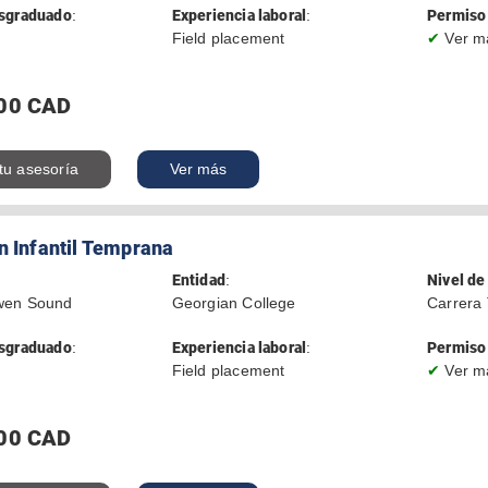
sgraduado
:
Experiencia laboral
:
Permiso 
Field placement
✔
Ver m
00 CAD
 tu asesoría
Ver más
n Infantil Temprana
Entidad
:
Nivel de
wen Sound
Georgian College
Carrera 
sgraduado
:
Experiencia laboral
:
Permiso 
Field placement
✔
Ver m
00 CAD