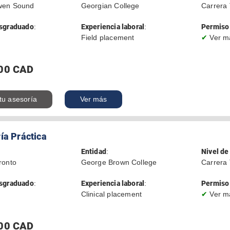
wen Sound
Georgian College
Carrera 
sgraduado
:
Experiencia laboral
:
Permiso 
Field placement
✔
Ver m
00 CAD
 tu asesoría
Ver más
ía Práctica
Entidad
:
Nivel de
ronto
George Brown College
Carrera 
sgraduado
:
Experiencia laboral
:
Permiso 
Clinical placement
✔
Ver m
00 CAD