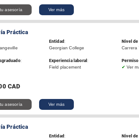
 tu asesoría
Ver más
ía Práctica
Entidad
:
Nivel de
angeville
Georgian College
Carrera 
sgraduado
:
Experiencia laboral
:
Permiso 
Field placement
✔
Ver m
00 CAD
 tu asesoría
Ver más
ía Práctica
Entidad
:
Nivel de