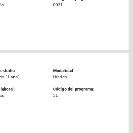
ás
0031
 estudio
:
Modalidad
:
ado (1 año)
Híbrido
laboral
:
Código del programa
:
ás
31