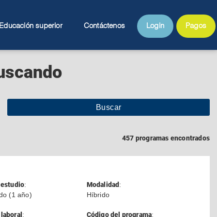
Educación superior
Contáctenos
Login
Pagos
buscando
457 programas encontrados
 estudio
:
Modalidad
:
ado (1 año)
Híbrido
laboral
:
Código del programa
: