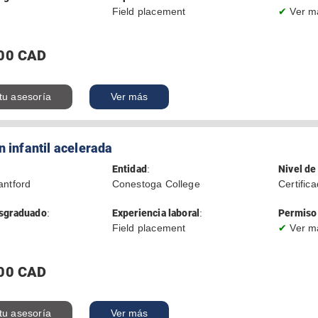
Field placement
✔
Ver m
00 CAD
 tu asesoría
Ver más
 infantil acelerada
Entidad
:
Nivel de
antford
Conestoga College
Certific
sgraduado
:
Experiencia laboral
:
Permiso 
Field placement
✔
Ver m
00 CAD
 tu asesoría
Ver más