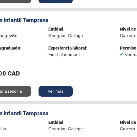
n Infantil Temprana
Entidad
:
Nivel de
angeville
Georgian College
Carrera 
sgraduado
:
Experiencia laboral
:
Permiso 
Field placement
✔
Ver m
00 CAD
 tu asesoría
Ver más
n Infantil Temprana
Entidad
:
Nivel de
llia
Georgian College
Carrera 