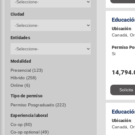
Ciudad
Educació
Ubicación
:
Canadá, Or
Entidades
Permiso Po
Si
Modalidad
Presencial (123)
14,794.
Híbrido (258)
Online (6)
Solicita
Tipo de permiso
Permiso Posgraduado (222)
Educació
Experiencia laboral
Ubicación
:
Co-op (80)
Canadá, Ori
Co-op optional (49)