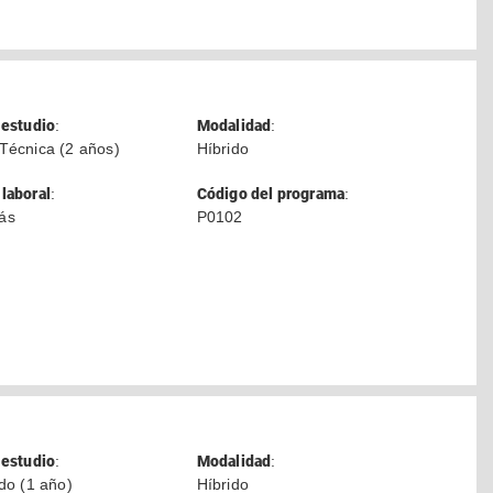
 estudio
:
Modalidad
:
Técnica (2 años)
Híbrido
laboral
:
Código del programa
:
ás
P0102
 estudio
:
Modalidad
:
ado (1 año)
Híbrido