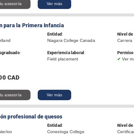
 tu asesoría
Ver más
 para la Primera Infancia
Entidad
:
Nivel de
lland
Niagara College Canada
Carrera 
sgraduado
:
Experiencia laboral
:
Permiso 
Field placement
✔
Ver m
00 CAD
 tu asesoría
Ver más
ión profesional de quesos
Entidad
:
Nivel de
terloo
Conestoga College
Certific