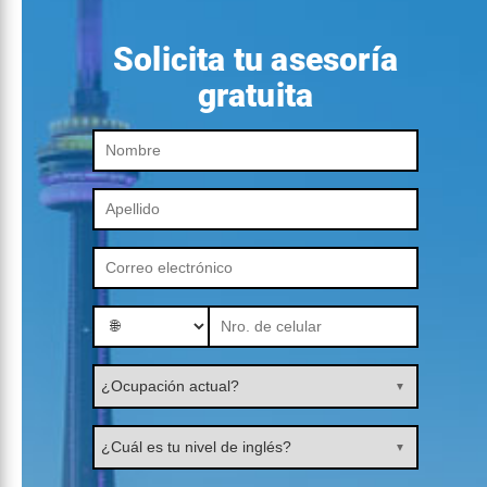
Solicita tu asesoría
gratuita
▼
▼